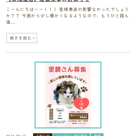
こーんにちはーー！！！ 皆様寒波の影響なかったでしょう
か？？ 今週から少し暖かくなるようなので、もうひと踏ん
張...
»
続きを読む
2024.09.15
お知らせ
フジグラン 東広島店
里親