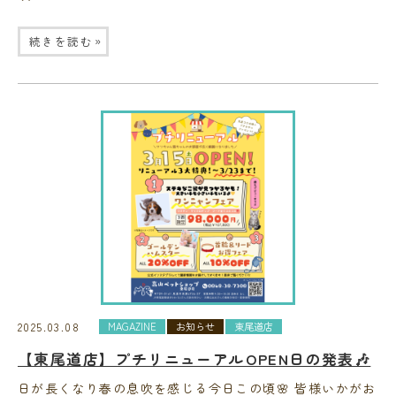
»
続きを読む
2025.03.08
MAGAZINE
お知らせ
東尾道店
【東尾道店】プチリニューアルOPEN日の発表🎶
日が長くなり春の息吹を感じる今日この頃🌸 皆様いかがお