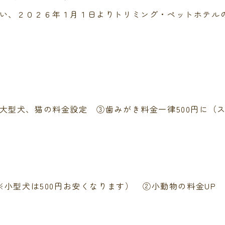
い、２０２６
年１月１日よりトリミング・ペットホテル
大型犬、猫の料金設定 ③歯みがき料金一律500円に（
※小型犬は500円お安くなります） ②小動物の料金UP