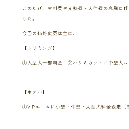
このたび、材料費や光熱費・人件費
の高騰に伴
した。
今回の価格変更は主に、
【トリミング】
①大型犬一部料金 ②ハサミカット／中型犬～
【ホテル】
①VIPルームに小型・中型・大型犬料金設定（