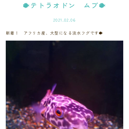
🐡テトラオドン ムブ🐡
2021.02.06
新着！ アフリカ産、大型になる淡水フグです🐡